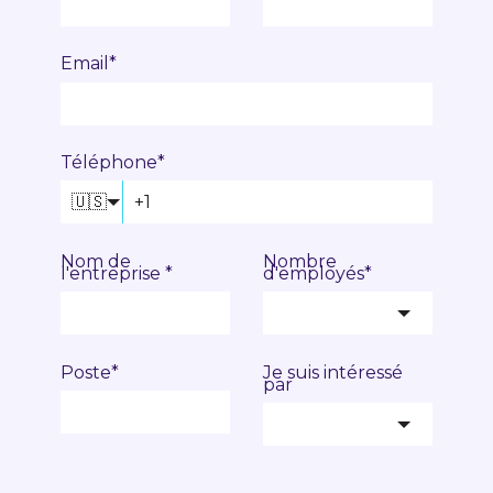
Email
*
Téléphone
*
🇺🇸
Nom de
Nombre
l'entreprise
*
d'employés
*
Poste
*
Je suis intéressé
par