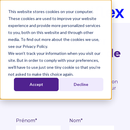
This website stores cookies on your computer.
These cookies are used to improve your website
experience and provide more personalized services
to you, both on this website and through other
Comment former
media. To find out more about the cookies we use,
see our Privacy Policy.
les talents à l'ère de
We won't track your information when you visit our
site. But in order to comply with your preferences,
l'IA ?
we'll have to use just one tiny cookie so that you're
not asked to make this choice again.
Une étude unique pour accompagner direction
Accept
Decline
de formation et leaders en entreprise dans leur
stratégie de formation à l’ère de l’IA.
Prénom
*
Nom
*